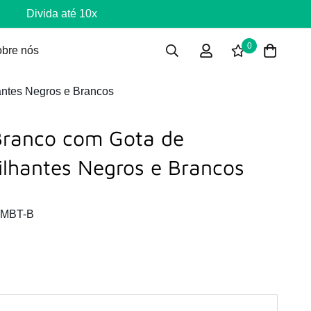
Divida até 10x
0
bre nós
antes Negros e Brancos
Branco com Gota de
ilhantes Negros e Brancos
EMBT-B