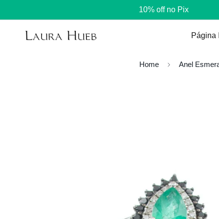
10% off no Pix
Página I
Home
Anel Esmera