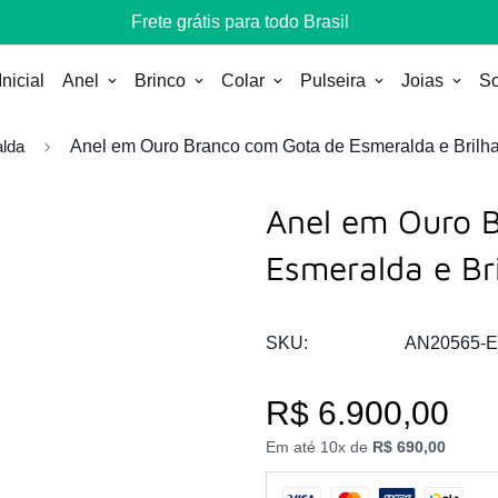
Frete grátis para todo Brasil
nicial
Anel
Brinco
Colar
Pulseira
Joias
So
lda
Anel em Ouro Branco com Gota de Esmeralda e Brilh
Anel em Ouro 
Esmeralda e Br
SKU:
AN20565-
R$
6.900,00
Em até 10x de
R$ 690,00