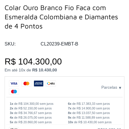
Colar Ouro Branco Fio Faca com
Esmeralda Colombiana e Diamantes
de 4 Pontos
SKU:
CL20239-EMBT-B
R$
104.300,00
Em até 10x de
R$ 10.430,00
Parcelas
▾
1x
de R$ 104.300,00 sem juros
6x
de R$ 17.383,33 sem juros
2x
de R$ 52.150,00 sem juros
7x
de R$ 14.900,00 sem juros
3x
de R$ 34.766,67 sem juros
8x
de R$ 13.037,50 sem juros
4x
de R$ 26.075,00 sem juros
9x
de R$ 11.588,89 sem juros
5x
de R$ 20.860,00 sem juros
10x
de R$ 10.430,00 sem juros